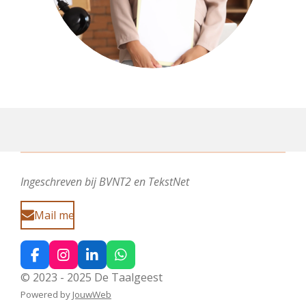
Ingeschreven bij BVNT2 en TekstNet
Mail me
F
I
L
W
a
n
i
h
© 2023 - 2025 De Taalgeest
c
s
n
a
Powered by
JouwWeb
e
t
k
t