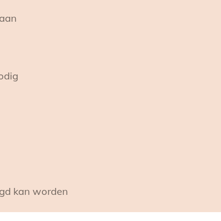
gaan
odig
zegd kan worden