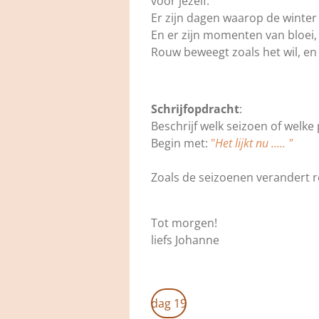
voor jezelf.
Er zijn dagen waarop de winter i
En er zijn momenten van bloei, 
Rouw beweegt zoals het wil, en
Schrijfopdracht
:
Beschrijf welk seizoen of welk
Begin met:
"
Het lijkt nu ..... "
Zoals de seizoenen verandert r
Tot morgen!
liefs Johanne
dag 19