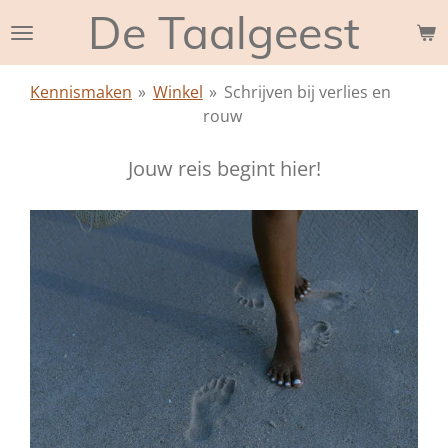
De Taalgeest
Ga
direct
naar
Kennismaken
»
Winkel
»
Schrijven bij verlies en
de
rouw
hoofdinhoud
Jouw reis begint hier!