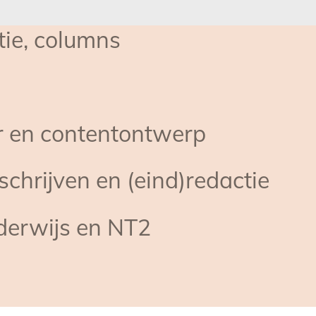
tie, columns
r en contentontwerp
chrijven en (eind)redactie
derwijs en NT2