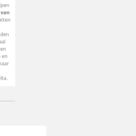
lpen
 van
atten
rden
aal
een
e en
 haar
s
lta.