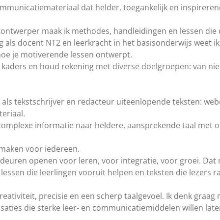
communicatiemateriaal dat helder, toegankelijk en inspirerend
ontwerper maak ik methodes, handleidingen en lessen die dir
g als docent NT2 en leerkracht in het basisonderwijs weet i
hoe je motiverende lessen ontwerpt.
he kaders en houd rekening met diverse doelgroepen: van n
k als tekstschrijver en redacteur uiteenlopende teksten: we
eriaal.
n complexe informatie naar heldere, aansprekende taal met 
k maken voor iedereen.
n deuren openen voor leren, voor integratie, voor groei. Da
lessen die leerlingen vooruit helpen en teksten die lezers r
eativiteit, precisie en een scherp taalgevoel. Ik denk graag
isaties die sterke leer- en communicatiemiddelen willen lat