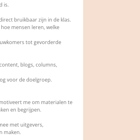
 is.
ect bruikbaar zijn in de klas.
k hoe mensen leren, welke
ieuwkomers tot gevorderde
bcontent, blogs, columns,
oog voor de doelgroep.
t motiveert me om materialen te
aken en begrijpen.
 mee met uitgevers,
en maken.