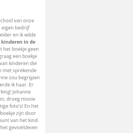
 school van onze
 eigen bedrijf
ider en ik wilde
kinderen in de
at het boekje geen
graag een boekje
 van kinderen die
an met sprekende
hanne zou begrijpen
rde ik haar. Er
king! Johanne
en, droeg mooie
ige foto’s! En het
 boekje zijn door
unt van het kind.
 het gevoelsleven