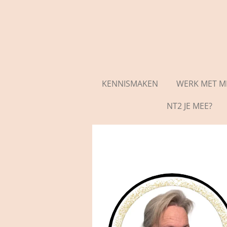
Ga
direct
naar
de
hoofdinhoud
KENNISMAKEN
WERK MET MI
NT2 JE MEE?