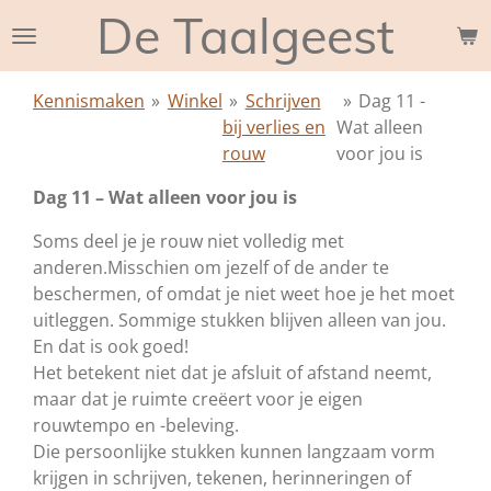
De Taalgeest
Ga
direct
naar
Kennismaken
»
Winkel
»
Schrijven
»
Dag 11 -
de
bij verlies en
Wat alleen
hoofdinhoud
rouw
voor jou is
Dag 11 – Wat alleen voor jou is
Soms deel je je rouw niet volledig met
anderen.
Misschien om jezelf of de ander te
beschermen, of omdat je niet weet hoe je het moet
uitleggen. Sommige stukken blijven alleen van jou.
En dat is ook goed!
Het betekent niet dat je afsluit of afstand neemt,
maar dat je ruimte creëert voor je eigen
rouwtempo en -beleving.
Die persoonlijke stukken kunnen langzaam vorm
krijgen in schrijven, tekenen, herinneringen of