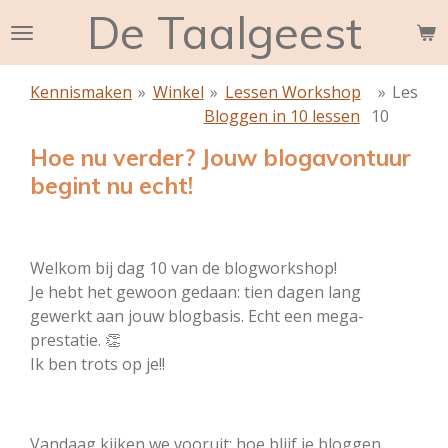
De Taalgeest
Ga
direct
naar
Kennismaken
»
Winkel
»
Lessen Workshop
»
Les
de
Bloggen in 10 lessen
10
hoofdinhoud
Hoe nu verder? Jouw blogavontuur
begint nu echt!
Welkom bij dag 10 van de blogworkshop!
J
e hebt het gewoon gedaan: tien dagen lang
gewerkt aan jouw blogbasis. Echt een mega-
prestatie. 👏
Ik ben trots op je!!
Vandaag kijken we vooruit: hoe blijf je bloggen,