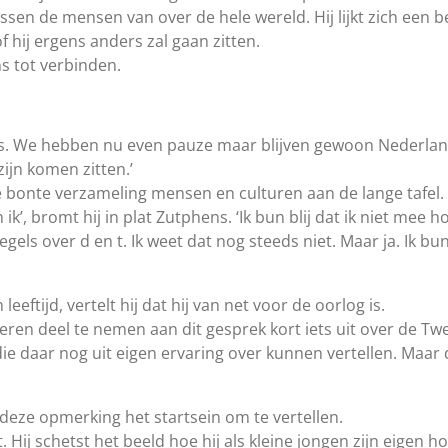
sen de mensen van over de hele wereld. Hij lijkt zich een b
t of hij ergens anders zal gaan zitten.
ns tot verbinden.
. We hebben nu even pauze maar blijven gewoon Nederland
zijn komen zitten.’
 bonte verzameling mensen en culturen aan de lange tafel.
ik’, bromt hij in plat Zutphens. ‘Ik bun blij dat ik niet mee 
regels over d en t. Ik weet dat nog steeds niet. Maar ja. Ik bu
leeftijd, vertelt hij dat hij van net voor de oorlog is.
beren deel te nemen aan dit gesprek kort iets uit over de T
 die daar nog uit eigen ervaring over kunnen vertellen. Ma
eze opmerking het startsein om te vertellen.
. Hij schetst het beeld hoe hij als kleine jongen zijn eigen 