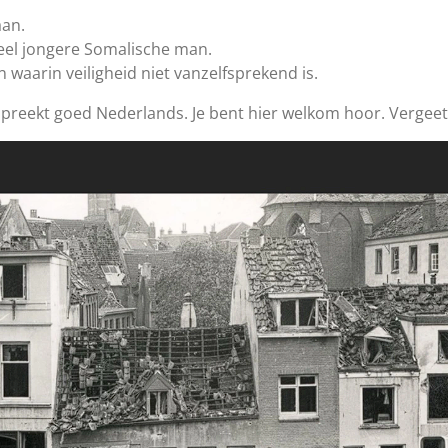
aan.
eel jongere Somalische man.
waarin veiligheid niet vanzelfsprekend is.
 spreekt goed Nederlands. Je bent hier welkom hoor. Vergeet 