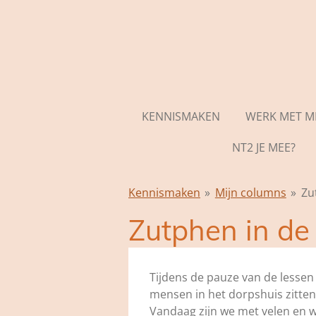
Ga
direct
naar
de
hoofdinhoud
KENNISMAKEN
WERK MET MI
NT2 JE MEE?
Kennismaken
»
Mijn columns
»
Zu
Zutphen in de
Tijdens de pauze van de lessen 
mensen in het dorpshuis zitten
Vandaag zijn we met velen en w