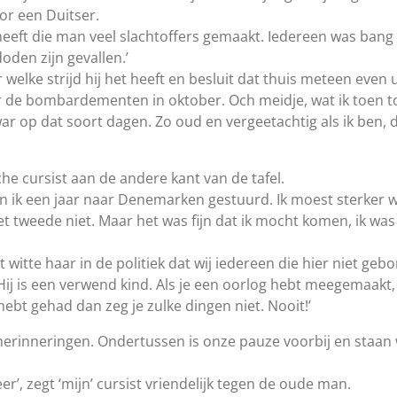
r een Duitser.
eeft die man veel slachtoffers gemaakt. Iedereen was bang 
oden zijn gevallen.’
r welke strijd hij het heeft en besluit dat thuis meteen even 
 de bombardementen in oktober. Och meidje, wat ik toen to
war op dat soort dagen. Zo oud en vergeetachtig als ik ben, dit
he cursist aan de andere kant van de tafel.
en ik een jaar naar Denemarken gestuurd. Ik moest sterker
het tweede niet. Maar het was fijn dat ik mocht komen, ik wa
t witte haar in de politiek dat wij iedereen die hier niet ge
. Hij is een verwend kind. Als je een oorlog hebt meegemaa
bt gehad dan zeg je zulke dingen niet. Nooit!’
en herinneringen. Ondertussen is onze pauze voorbij en staan
r’, zegt ‘mijn’ cursist vriendelijk tegen de oude man.