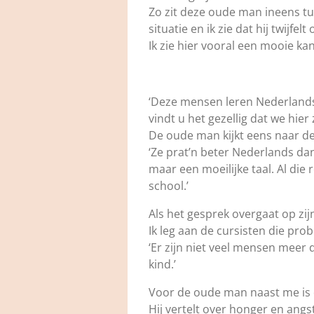
Zo zit deze oude man ineens tus
situatie en ik zie dat hij twijfel
Ik zie hier vooral een mooie ka
‘Deze mensen leren Nederlands
vindt u het gezellig dat we hier 
De oude man kijkt eens naar de
‘Ze prat’n beter Nederlands dan 
maar een moeilijke taal. Al die 
school.’
Als het gesprek overgaat op zijn 
Ik leg aan de cursisten die pro
‘Er zijn niet veel mensen meer
kind.’
Voor de oude man naast me is d
Hij vertelt over honger en angst