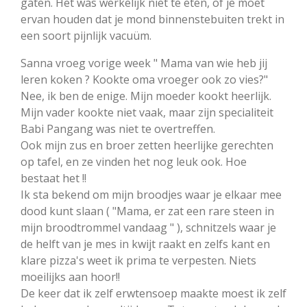
gaten. Het was werkelijk niet te eten, of je moet
ervan houden dat je mond binnenstebuiten trekt in
een soort pijnlijk vacuüm.
Sanna vroeg vorige week " Mama van wie heb jij
leren koken ? Kookte oma vroeger ook zo vies?"
Nee, ik ben de enige. Mijn moeder kookt heerlijk.
Mijn vader kookte niet vaak, maar zijn specialiteit
Babi Pangang was niet te overtreffen.
Ook mijn zus en broer zetten heerlijke gerechten
op tafel, en ze vinden het nog leuk ook. Hoe
bestaat het !!
Ik sta bekend om mijn broodjes waar je elkaar mee
dood kunt slaan ( "Mama, er zat een rare steen in
mijn broodtrommel vandaag " ), schnitzels waar je
de helft van je mes in kwijt raakt en zelfs kant en
klare pizza's weet ik prima te verpesten. Niets
moeilijks aan hoor!!
De keer dat ik zelf erwtensoep maakte moest ik zelf