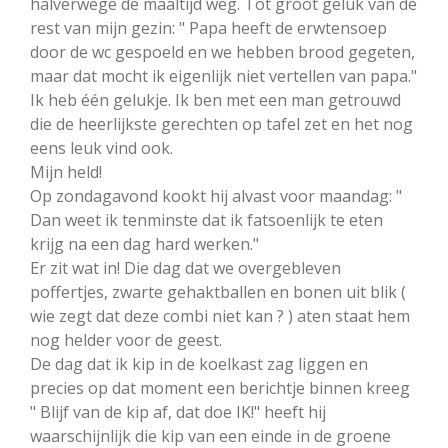
halverwege de maaltijd weg. Tot groot geluk van de
rest van mijn gezin: " Papa heeft de erwtensoep
door de wc gespoeld en we hebben brood gegeten,
maar dat mocht ik eigenlijk niet vertellen van papa."
Ik heb één gelukje. Ik ben met een man getrouwd
die de heerlijkste gerechten op tafel zet en het nog
eens leuk vind ook.
Mijn held!
Op zondagavond kookt hij alvast voor maandag: "
Dan weet ik tenminste dat ik fatsoenlijk te eten
krijg na een dag hard werken."
Er zit wat in! Die dag dat we overgebleven
poffertjes, zwarte gehaktballen en bonen uit blik (
wie zegt dat deze combi niet kan ? ) aten staat hem
nog helder voor de geest.
De dag dat ik kip in de koelkast zag liggen en
precies op dat moment een berichtje binnen kreeg
" Blijf van de kip af, dat doe IK!" heeft hij
waarschijnlijk die kip van een einde in de groene