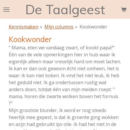
De Taalgeest
Ga
direct
naar
Kennismaken
»
Mijn columns
»
Kookwonder
de
hoofdinhoud
Kookwonder
" Mama, eten we vandaag zwart, of kookt papa?"
Één van de vele opmerkingen hier in huis waar ik
eigenlijk alleen maar vreselijk hard om moet lachen.
Ik kan er dan ook gewoon écht niet omheen, het is
waar: ik kan niet koken. Ik vind het niet leuk, ik heb
het geduld niet. Ik ga ondertussen rustig wat
anders doen, totdat één van mijn meiden roept: "
mama, horen die zwarte wolken boven het fornuis
?"
Mijn grootste blunder, ik word er nog steeds
heerlijk mee gepest, is dat ik groente ging wokken
en azijn had gebruikt ipv olie. Ik had het niet in de