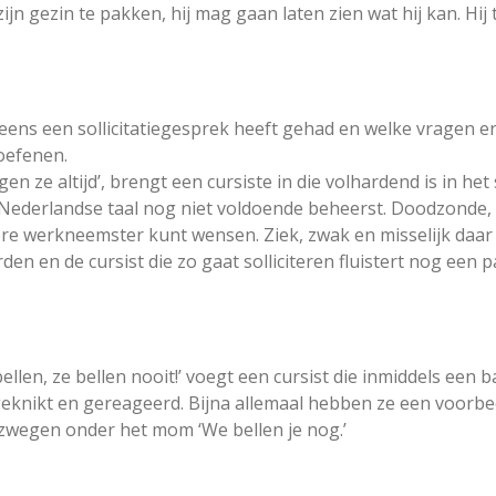
jn gezin te pakken, hij mag gaan laten zien wat hij kan. Hij 
el eens een sollicitatiegesprek heeft gehad en welke vragen 
oefenen.
n ze altijd’, brengt een cursiste in die volhardend is in het so
Nederlandse taal nog niet voldoende beheerst. Doodzonde, 
ere werkneemster kunt wensen. Ziek, zwak en misselijk daar 
 en de cursist die zo gaat solliciteren fluistert nog een 
ellen, ze bellen nooit!’ voegt een cursist die inmiddels een ba
geknikt en gereageerd. Bijna allemaal hebben ze een voorbee
gezwegen onder het mom ‘We bellen je nog.’