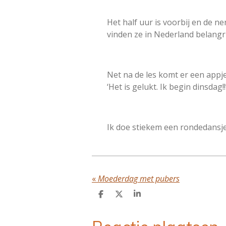
Het half uur is voorbij en de ne
vinden ze in Nederland belangr
Net na de les komt er een appj
‘Het is gelukt. Ik begin dinsdag!!
Ik doe stiekem een rondedansje 
«
Moederdag met pubers
D
D
S
e
e
h
l
e
a
e
l
r