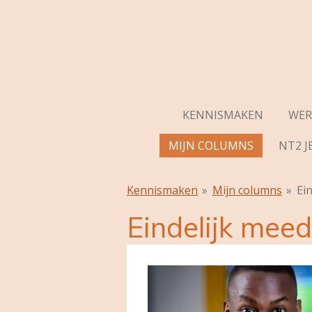
Ga
direct
naar
de
hoofdinhoud
KENNISMAKEN
WER
MIJN COLUMNS
NT2 J
Kennismaken
»
Mijn columns
»
Ei
Eindelijk mee