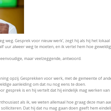
g weg. Gesprek voor nieuw werk’, zegt hij als hij het lokaa
half uur alweer weg te moeten, en ik vertel hem hoe geweldig i
zijn eenvoudige, maar veelzeggende, antwoord.
nning opzij. Gesprekken voor werk, met de gemeente of ander
eldige aanleiding om dat nu nog eens te doen.
or gesprek is en hij vertelt dat hij eindelijk mag werken v
nthousiast als ik, we weten allemaal hoe graag deze man aa
olliciteren. Dat hij dat nu mag gaan doen geeft hem eindeli