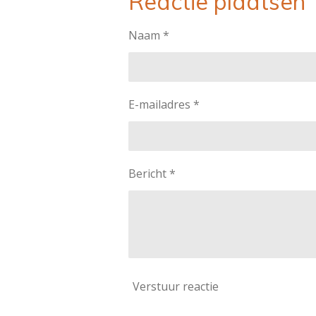
Reactie plaatsen
n
e
Naam *
E-mailadres *
Bericht *
Verstuur reactie