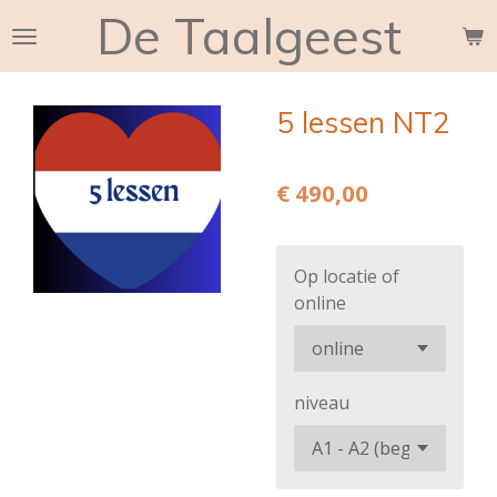
De Taalgeest
Ga
direct
naar
de
5 lessen NT2
hoofdinhoud
€ 490,00
Op locatie of
online
niveau