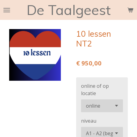
De Taalgeest
Ga
direct
naar
de
10 lessen
hoofdinhoud
NT2
€ 950,00
online of op
locatie
niveau