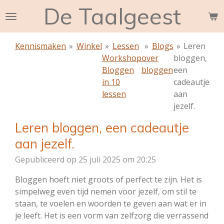
De Taalgeest
Ga
direct
naar
Kennismaken
»
Winkel
»
Lessen
»
Blogs
»
Leren
de
Workshop
over
bloggen,
hoofdinhoud
Bloggen
bloggen
een
in 10
cadeautje
lessen
aan
jezelf.
Leren bloggen, een cadeautje
aan jezelf.
Gepubliceerd op 25 juli 2025 om 20:25
Bloggen hoeft niet groots of perfect te zijn. Het is
simpelweg even tijd nemen voor jezelf, om stil te
staan, te voelen en woorden te geven aan wat er in
je leeft. Het is een vorm van zelfzorg die verrassend