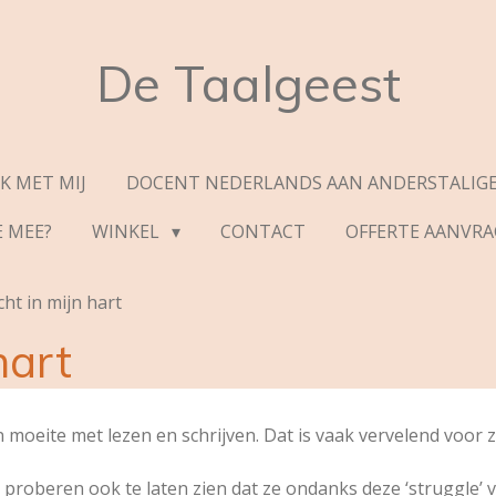
De Taalgeest
K MET MIJ
DOCENT NEDERLANDS AAN ANDERSTALIGE
E MEE?
WINKEL
CONTACT
OFFERTE AANVR
ht in mijn hart
hart
oeite met lezen en schrijven. Dat is vaak vervelend voor ze
proberen ook te laten zien dat ze ondanks deze ‘struggle’