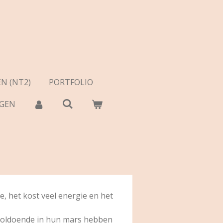
N (NT2)
PORTFOLIO
AGEN
, het kost veel energie en het
 voldoende in hun mars hebben