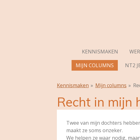
Ga
direct
naar
de
hoofdinhoud
KENNISMAKEN
WER
MIJN COLUMNS
NT2 J
Kennismaken
»
Mijn columns
»
Rec
Recht in mijn 
Twee van mijn dochters hebben m
maakt ze soms onzeker.
We helpen ze waar nodig, maar 