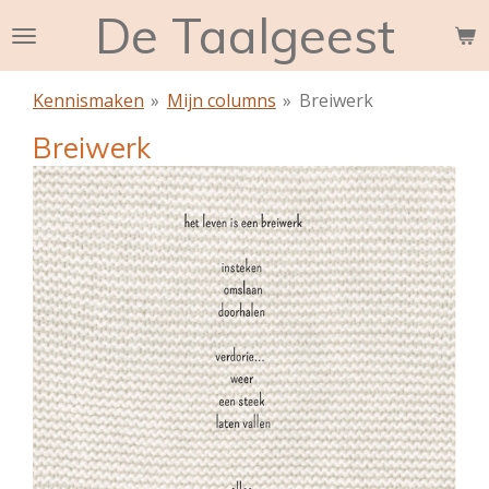
De Taalgeest
Ga
direct
naar
Kennismaken
»
Mijn columns
»
Breiwerk
de
hoofdinhoud
Breiwerk