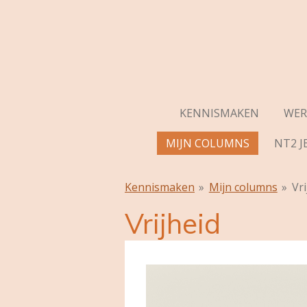
Ga
direct
naar
de
hoofdinhoud
KENNISMAKEN
WER
MIJN COLUMNS
NT2 J
Kennismaken
»
Mijn columns
»
Vri
Vrijheid