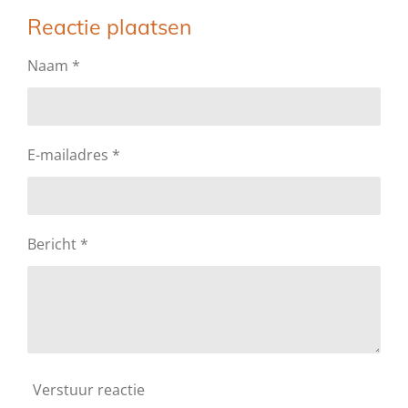
l
e
a
l
e
l
r
e
Reactie plaatsen
n
e
n
Naam *
E-mailadres *
Bericht *
Verstuur reactie