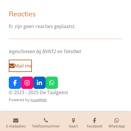
Reacties
Er zijn geen reacties geplaatst.
Ingeschreven bij BVNT2 en TekstNet
Mail me
F
I
L
W
a
n
i
h
© 2023 - 2025 De Taalgeest
c
s
n
a
Powered by
JouwWeb
e
t
k
t
b
a
e
s
o
g
d
A
o
r
I
p
k
a
n
p
E-mailadres
Telefoonnummer
Kaart
Facebook
WhatsApp
m