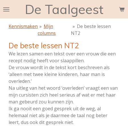
De Taalgeest
Ga
direct
naar
Kennismaken
»
Mijn
»
De beste lessen
de
columns
NT2
hoofdinhoud
De beste lessen NT2
We lezen samen een tekst over een vrouw die een
recept nodig heeft voor slaappillen.
De vrouw wordt in de tekst kort beschreven als
‘alleen met twee kleine kinderen, haar man is
overleden.’
Na uitleg van het woord ‘overleden’ vraagt een van
mijn cursisten zich heel serieus af wat er met haar
man gebeurd zou kunnen zijn.
Ik ga nooit een goed gesprek uit de weg, al
helemaal niet als je daarmee de taal nog beter
leert, dus ook dit gesprek niet.