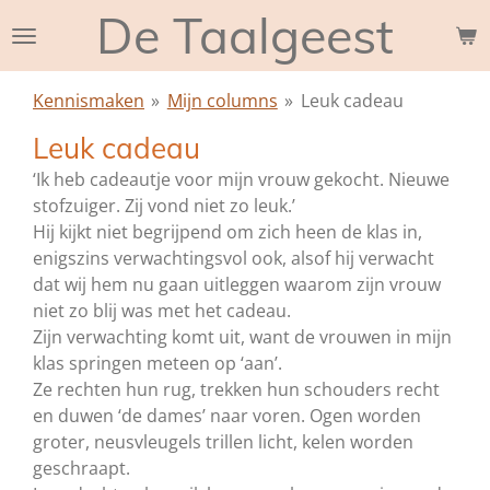
De Taalgeest
Ga
direct
naar
Kennismaken
»
Mijn columns
»
Leuk cadeau
de
hoofdinhoud
Leuk cadeau
‘Ik heb cadeautje voor mijn vrouw gekocht. Nieuwe
stofzuiger. Zij vond niet zo leuk.’
Hij kijkt niet begrijpend om zich heen de klas in,
enigszins verwachtingsvol ook, alsof hij verwacht
dat wij hem nu gaan uitleggen waarom zijn vrouw
niet zo blij was met het cadeau.
Zijn verwachting komt uit, want de vrouwen in mijn
klas springen meteen op ‘aan’.
Ze rechten hun rug, trekken hun schouders recht
en duwen ‘de dames’ naar voren. Ogen worden
groter, neusvleugels trillen licht, kelen worden
geschraapt.