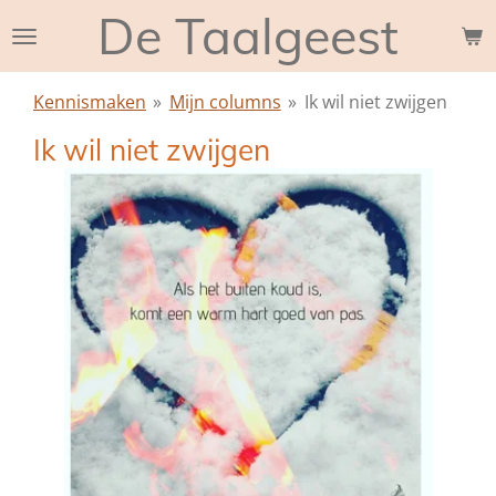
De Taalgeest
Ga
direct
naar
Kennismaken
»
Mijn columns
»
Ik wil niet zwijgen
de
hoofdinhoud
Ik wil niet zwijgen