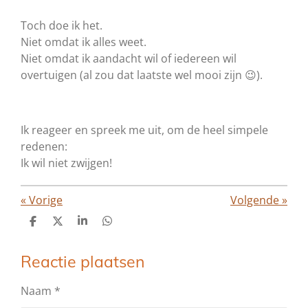
Toch doe ik het.
Niet omdat ik alles weet.
Niet omdat ik aandacht wil of iedereen wil
overtuigen (al zou dat laatste wel mooi zijn 😉).
Ik reageer en spreek me uit, om de heel simpele
redenen:
Ik wil niet zwijgen!
«
Vorige
Volgende
»
D
D
S
D
e
e
h
e
l
e
a
l
e
l
r
e
Reactie plaatsen
n
e
n
Naam *